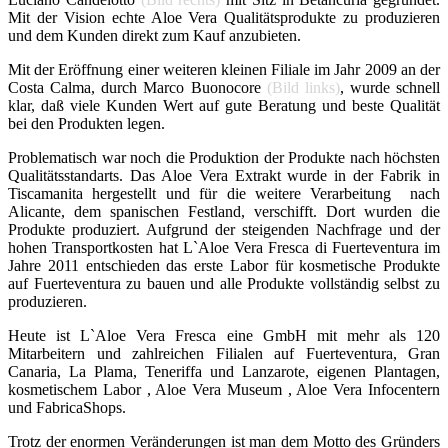
Mit der Vision echte Aloe Vera Qualitätsprodukte zu produzieren
und dem Kunden direkt zum Kauf anzubieten.
Mit der Eröffnung einer weiteren kleinen Filiale im Jahr 2009 an der
Costa Calma, durch Marco Buonocore
(Bild links)
, wurde schnell
klar, daß viele Kunden Wert auf gute Beratung und beste Qualität
bei den Produkten legen.
Problematisch war noch die Produktion der Produkte nach höchsten
Qualitätsstandarts. Das Aloe Vera Extrakt wurde in der Fabrik in
Tiscamanita hergestellt und für die weitere Verarbeitung nach
Alicante, dem spanischen Festland, verschifft. Dort wurden die
Produkte produziert. Aufgrund der steigenden Nachfrage und der
hohen Transportkosten hat L`Aloe Vera Fresca di Fuerteventura im
Jahre 2011 entschieden das erste Labor für kosmetische Produkte
auf Fuerteventura zu bauen und alle Produkte vollständig selbst zu
produzieren.
Heute ist L`Aloe Vera Fresca eine GmbH mit mehr als 120
Mitarbeitern und zahlreichen Filialen auf Fuerteventura, Gran
Canaria, La Plama, Teneriffa und Lanzarote, eigenen Plantagen,
kosmetischem Labor , Aloe Vera Museum , Aloe Vera Infocentern
und FabricaShops.
Trotz der enormen Veränderungen ist man dem Motto des Gründers