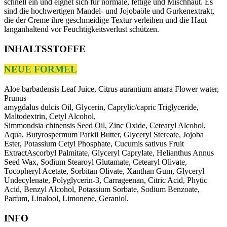
schnell ein und eignet sich für normale, fettige und Mischhaut. Es
sind die hochwertigen Mandel- und Jojobaöle und Gurkenextrakt,
die der Creme ihre geschmeidige Textur verleihen und die Haut
langanhaltend vor Feuchtigkeitsverlust schützen.
INHALTSSTOFFE
NEUE FORMEL
Aloe barbadensis Leaf Juice, Citrus aurantium amara Flower water,
Prunus
amygdalus dulcis Oil, Glycerin, Caprylic/capric Triglyceride,
Maltodextrin, Cetyl Alcohol,
Simmondsia chinensis Seed Oil, Zinc Oxide, Cetearyl Alcohol,
Aqua, Butyrospermum Parkii Butter, Glyceryl Stereate, Jojoba
Ester, Potassium Cetyl Phosphate, Cucumis sativus Fruit
ExtractAscorbyl Palmitate, Glyceryl Caprylate, Helianthus Annus
Seed Wax, Sodium Stearoyl Glutamate, Cetearyl Olivate,
Tocopheryl Acetate, Sorbitan Olivate, Xanthan Gum, Glyceryl
Undecylenate, Polyglycerin-3, Carrageenan, Citric Acid, Phytic
Acid, Benzyl Alcohol, Potassium Sorbate, Sodium Benzoate,
Parfum, Linalool, Limonene, Geraniol.
INFO