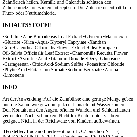
Zahnfleisch heilen. Kamille und Calendula schützen den
Zahnschmelz und wirken antiseptisch. Die Zahncreme enthält kein
Fluor- oder Natriumchlorid.
INHALTSSTOFFE
•Sorbitol •Aloe Barbadensis Leaf Extract •Glycerin •Maltodextrin
•Glucose •Silica •Aqua•Glyceryl Caprylate •Xanthan
Gum•Calendula Officinalis Flower Extract •Olea Europaea
Oil•Salvia Officinalis Leaf Extract •Chamomilla Recutita Flower
Extract •Ascorbic Acid •Titanium Dioxide •Decyl Glucoside
•Carrageenan •Citric Acid•Sodium Sulfite •Potassium Chloride
•Phytic Acid •Potassium Sorbate•Sodium Benzoate •Aroma
•Limonene
INFO
Art der Anwendung: Auf die Zahnbürste eine geringe Menge geben
und die Zähne wie gewohnt putzen. Danach mit Wasser spülen.
Den Kontakt mit den Augen, offenen Wunden und Schleimhäuten
vermeiden. Nicht schlucken. Nicht für Kinder unter 3 Jahren
geeignet. Nicht in der Reichweite von Kindern aufbewahren.
Hersteller:
Luciano Fuerteventura S.L. C/ Janichon Nº 11 (
POLIGONO INDUSTRIAL ) Fuerteventura ES 35610 Antigua