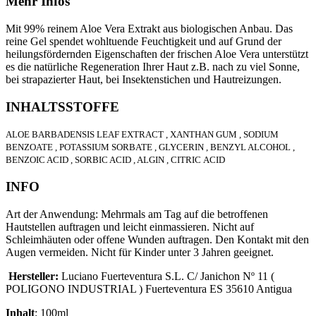
Mehr Infos
Mit 99% reinem Aloe Vera Extrakt aus biologischen Anbau. Das
reine Gel spendet wohltuende Feuchtigkeit und auf Grund der
heilungsfördernden Eigenschaften der frischen Aloe Vera unterstützt
es die natürliche Regeneration Ihrer Haut z.B. nach zu viel Sonne,
bei strapazierter Haut, bei Insektenstichen und Hautreizungen.
INHALTSSTOFFE
ALOE BARBADENSIS LEAF EXTRACT , XANTHAN GUM , SODIUM
BENZOATE , POTASSIUM SORBATE , GLYCERIN , BENZYL ALCOHOL ,
BENZOIC ACID , SORBIC ACID , ALGIN , CITRIC ACID
INFO
Art der Anwendung: Mehrmals am Tag auf die betroffenen
Hautstellen auftragen und leicht einmassieren. Nicht auf
Schleimhäuten oder offene Wunden auftragen. Den Kontakt mit den
Augen vermeiden. Nicht für Kinder unter 3 Jahren geeignet.
Hersteller:
Luciano Fuerteventura S.L. C/ Janichon Nº 11 (
POLIGONO INDUSTRIAL ) Fuerteventura ES 35610 Antigua
Inhalt
: 100ml