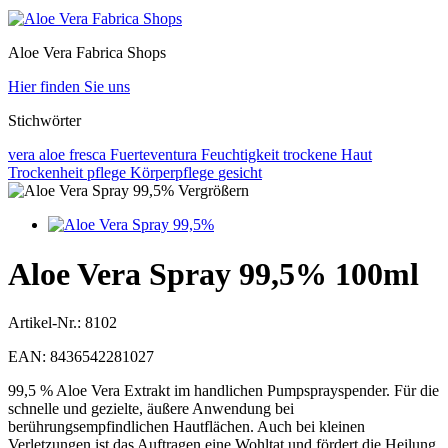
Aloe Vera Fabrica Shops
Hier finden Sie uns
Stichwörter
vera
aloe
fresca
Fuerteventura
Feuchtigkeit
trockene Haut
Trockenheit
pflege
Körperpflege
gesicht
Vergrößern
Aloe Vera Spray 99,5% 100ml
Artikel-Nr.:
8102
EAN:
8436542281027
99,5 % Aloe Vera Extrakt im handlichen Pumpsprayspender. Für die
schnelle und gezielte, äußere Anwendung bei
berührungsempfindlichen Hautflächen. Auch bei kleinen
Verletzungen ist das Auftragen eine Wohltat und fördert die Heilung