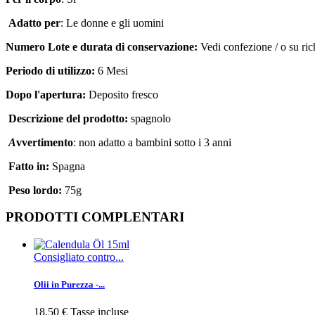
Adatto per
:
Le donne e gli uomini
Numero Lote
e durata di conservazione
:
Vedi confezione
/
o su ric
Periodo di utilizzo
:
6 Mesi
Dopo l'apertura
:
D
eposito fresco
Descrizione
del prodotto
:
spagnolo
A
vvertimento
:
non adatto a bambini sotto i 3 anni
Fatto in:
Spagna
Peso lordo
:
75g
PRODOTTI COMPLENTARI
Consigliato contro...
Olii in Purezza -...
18,50 €
Tasse incluse