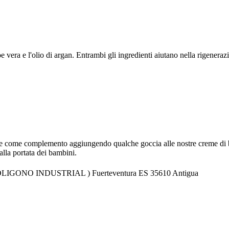
loe vera e l'olio di argan. Entrambi gli ingredienti aiutano nella rigeneraz
re come complemento aggiungendo qualche goccia alle nostre creme di bell
alla portata dei bambini.
( POLIGONO INDUSTRIAL ) Fuerteventura ES 35610 Antigua