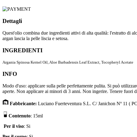
Dettagli
Quest'olio combina due ingredienti attivi di alta qualità: l'estratto di a
argan lascia la pelle liscia e setosa.
INGREDIENTI
Argania Spinosa Kernel Oil, Aloe Barbadensis Leaf Extract, Tocopheryl Acetate
INFO
Modo d'uso: applicare sulla pelle perfettamente pulita. Si può utilizza
aperte. Non applicare ai minori di 3 anni. Non ingerire. Tenere fuori d
F
abbricante
:
Luciano Fuerteventura S.L. C/ Janichon Nº 11 
Contenuto
: 15ml
P
er il viso
: Si
Per il corpo
: Si