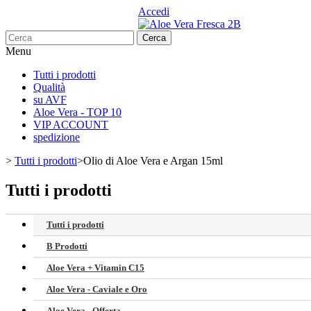
Accedi
Whatsapp:
+49 89 21542492
Cerca
Menu
Tutti i prodotti
Qualità
su AVF
Aloe Vera - TOP 10
VIP ACCOUNT
spedizione
>
Tutti i prodotti
>
Olio di Aloe Vera e Argan 15ml
Tutti i prodotti
Tutti i prodotti
B Prodotti
Aloe Vera + Vitamin C15
Aloe Vera - Caviale e Oro
Aloe Vera - Offerta