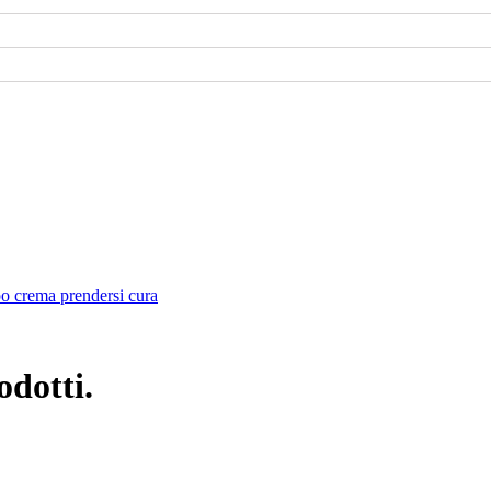
po
crema
prendersi cura
odotti.