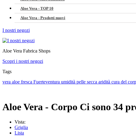
Aloe Vera - TOP 10
Aloe Vera - Prodotti nuovi
I nostri negozi
Aloe Vera Fabrica Shops
Scopri i nostri negozi
Tags
vera
aloe
fresca
Fuerteventura
umidità
pelle secca
aridità
cura del cor
Aloe Vera - Corpo
Ci sono 34 pr
Vista:
Griglia
Lista