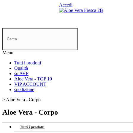
Accedi
Whatsapp:
+49 89 21542492
Menu
Tutti i prodotti
Qualità
su AVF
Aloe Vera - TOP 10
VIP ACCOUNT
spedizione
>
Aloe Vera - Corpo
Aloe Vera - Corpo
Tutti i prodotti