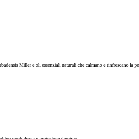
densis Miller e oli essenziali naturali che calmano e rinfrescano la pel
 labbra morbidezza e protezione duratura.