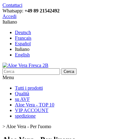
Contattaci
Whatsapp:
+49 89 21542492
Accedi
Italiano
Deutsch
Français
Español
Italiano
English
Cerca
Menu
Tutti i prodotti
Qualità
su AVF
Aloe Vera - TOP 10
VIP ACCOUNT
spedizione
>
Aloe Vera - Per l'uomo