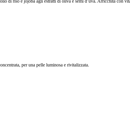
lio di riso e jojoba agli estratti di oliva e semi d’uva. Arricchita con v
ncentrata, per una pelle luminosa e rivitalizzata.