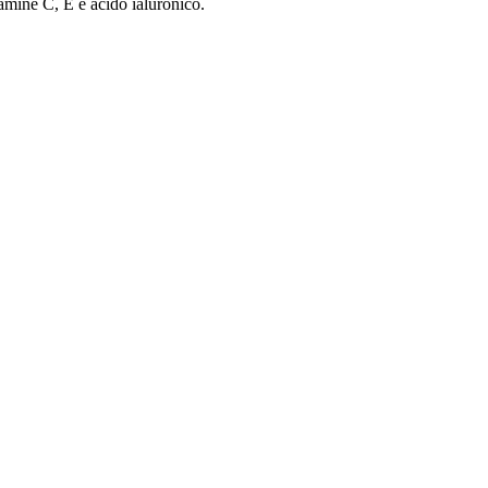
itamine C, E e acido ialuronico.