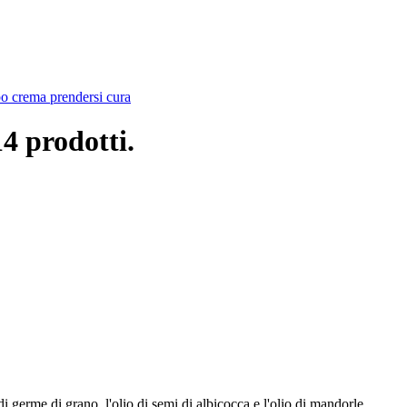
po
crema
prendersi cura
4 prodotti.
i germe di grano, l'olio di semi di albicocca e l'olio di mandorle.