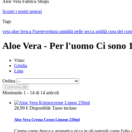
Aloe Vera Fabrica Shops
Scopri i nostri negozi
Tags
vera
aloe
fresca
Fuerteventura
umidità
pelle secca
aridità
cura del cor
Aloe Vera - Per l'uomo
Ci sono 1
Vista:
Griglia
Lista
Ordina
Confronta (
0
)
Mostrando 1 - 14 di 14 articoli
28,99 €
Disponibile
Tasse incluse
Aloe Vera Crema Corpo Limone 250ml
Crema corpo fresca e aromatica ricca in oli naturali come l'olio d