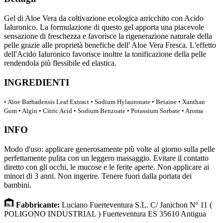
Gel di Aloe Vera da coltivazione ecologica arricchito con Acido
Ialuronico. La formulazione di questo gel apporta una piacevole
sensazione di freschezza e favorisce la rigenerazione naturale della
pelle grazie alle proprietà benefiche dell' Aloe Vera Fresca. L'effetto
dell'Acido Ialuronico favorisce inoltre la tonificazione della pelle
rendendola più flessibile ed elastica.
INGREDIENTI
• Aloe Barbadensis Leaf Extract • Sodium Hylauronate • Betaine • Xanthan
Gum • Algin • Citric Acid • Sodium Benzoate • Potassium Sorbate • Aroma
INFO
Modo d'uso: applicare generosamente più volte al giorno sulla pelle
perfettamente pulita con un leggero massaggio. Evitare il contatto
diretto con gli occhi, le mucose e le ferite aperte. Non applicare ai
minori di 3 anni. Non ingerire. Tenere fuori dalla portata dei
bambini.
F
abbricante
:
Luciano Fuerteventura S.L. C/ Janichon Nº 11 (
POLIGONO INDUSTRIAL ) Fuerteventura ES 35610 Antigua