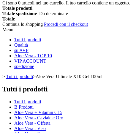
Ci sono
0
articoli nel tuo carrello.
Il tuo carrello contiene un oggetto.
Totale prodotti
Totale spedizione
Da determinare
Totale
Continua lo shopping
Procedi con il checkout
Menu
Tutti i prodotti
Qualità
su AVF
Aloe Vera - TOP 10
VIP ACCOUNT
spedizione
>
Tutti i prodotti
>
Aloe Vera Ultimate X10 Gel 100ml
Tutti i prodotti
Tutti i prodotti
B Prodotti
Aloe Vera + Vitamin C15
Aloe Vera - Caviale e Oro
Aloe Vera - Offerta
Aloe Vera - Viso