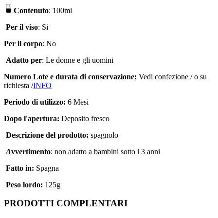
Contenuto
: 100ml
P
er il viso
: Si
Per il corpo
: No
Adatto per
:
Le donne e gli uomini
Numero Lote
e durata di conservazione
:
Vedi confezione
/
o su
richiesta /
INFO
Periodo di utilizzo
:
6 Mesi
Dopo l'apertura
:
D
eposito fresco
Descrizione
del prodotto
:
spagnolo
A
vvertimento
:
non adatto a bambini sotto i 3 anni
Fatto in:
Spagna
Peso lordo
:
125g
PRODOTTI COMPLENTARI