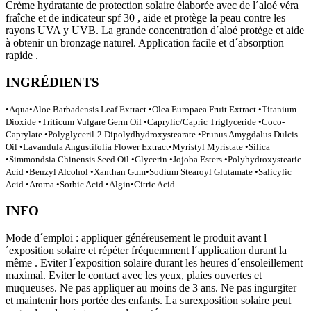
Crème hydratante de protection solaire élaborée avec de l´aloé véra
fraîche et de indicateur spf 30 , aide et protège la peau contre les
rayons UVA y UVB. La grande concentration d´aloé protège et aide
à obtenir un bronzage naturel. Application facile et d´absorption
rapide .
INGRÉDIENTS
•Aqua•Aloe Barbadensis Leaf Extract •Olea Europaea Fruit Extract •Titanium
Dioxide •Triticum Vulgare Germ Oil •Caprylic/Capric Triglyceride •Coco-
Caprylate •Polyglyceril-2 Dipolydhydroxystearate •Prunus Amygdalus Dulcis
Oil •Lavandula Angustifolia Flower Extract•Myristyl Myristate •Silica
•Simmondsia Chinensis Seed Oil •Glycerin •Jojoba Esters •Polyhydroxystearic
Acid •Benzyl Alcohol •Xanthan Gum•Sodium Stearoyl Glutamate •Salicylic
Acid •Aroma •Sorbic Acid •Algin•Citric Acid
INFO
Mode d´emploi : appliquer généreusement le produit avant l
´exposition solaire et répéter fréquemment l´application durant la
même . Eviter l´exposition solaire durant les heures d´ensoleillement
maximal. Eviter le contact avec les yeux, plaies ouvertes et
muqueuses. Ne pas appliquer au moins de 3 ans. Ne pas ingurgiter
et maintenir hors portée des enfants. La surexposition solaire peut