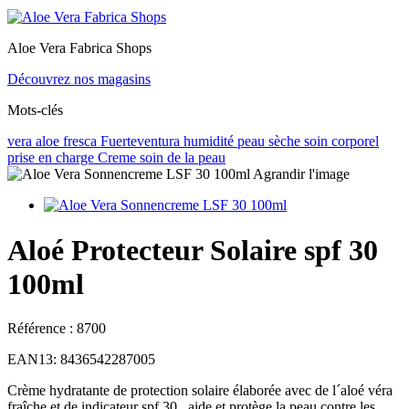
Aloe Vera Fabrica Shops
Découvrez nos magasins
Mots-clés
vera
aloe
fresca
Fuerteventura
humidité
peau sèche
soin corporel
prise en charge
Creme
soin de la peau
Agrandir l'image
Aloé Protecteur Solaire spf 30
100ml
Référence :
8700
EAN13:
8436542287005
Crème hydratante de protection solaire élaborée avec de l´aloé véra
fraîche et de indicateur spf 30 , aide et protège la peau contre les