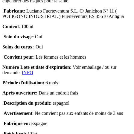
engendrer des risques pour la santé.
Fabricant:
Luciano Fuerteventura S.L. C/ Janichon Nº 11 (
POLIGONO INDUSTRIAL ) Fuerteventura ES 35610 Antigua
Content
: 100ml
Soin du visage
: Oui
S
oins du corps
: Oui
Convient pour
:
Les femmes et les hommes
Numéro Lote
et date d'expiration
:
Voir emballage
/
ou sur
demande
.
INFO
Période d'utilisation:
6 mois
Après ouverture
:
D
ans un endroit frais
D
escription du
produit
:
espagnol
A
vertissement
: N
e convient pas aux enfants de moins de 3 ans
Fabriqué en:
Espagne
Poids brut
:
125g