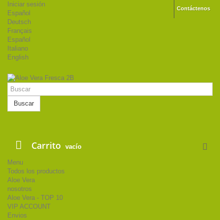
Iniciar sesión
Contáctenos
Español
Deutsch
Français
Español
Italiano
English
Buscar
Carrito
vacío
Menu
Todos los productos
Aloe Vera
nosotros
Aloe Vera - TOP 10
VIP ACCOUNT
Envios