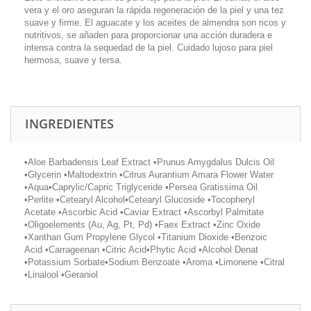
vera y el oro aseguran la rápida regeneración de la piel y una tez
suave y firme. El aguacate y los aceites de almendra son ricos y
nutritivos, se añaden para proporcionar una acción duradera e
intensa contra la sequedad de la piel. Cuidado lujoso para piel
hermosa, suave y tersa.
INGREDIENTES
•Aloe Barbadensis Leaf Extract •Prunus Amygdalus Dulcis Oil
•Glycerin •Maltodextrin •Citrus Aurantium Amara Flower Water
•Aqua•Caprylic/Capric Triglyceride •Persea Gratissima Oil
•Perlite •Cetearyl Alcohol•Cetearyl Glucoside •Tocopheryl
Acetate •Ascorbic Acid •Caviar Extract •Ascorbyl Palmitate
•Oligoelements (Au, Ag, Pt, Pd) •Faex Extract •Zinc Oxide
•Xanthan Gum Propylene Glycol •Titanium Dioxide •Benzoic
Acid •Carrageenan •Citric Acid•Phytic Acid •Alcohol Denat
•Potassium Sorbate•Sodium Benzoate •Aroma •Limonene •Citral
•Linalool •Geraniol