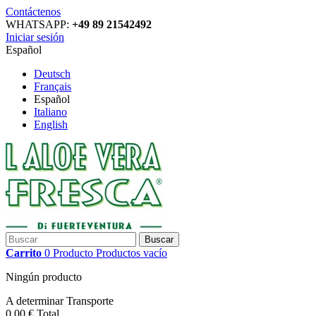
Contáctenos
WHATSAPP:
+49 89 21542492
Iniciar sesión
Español
Deutsch
Français
Español
Italiano
English
Buscar
Carrito
0
Producto
Productos
vacío
Ningún producto
A determinar
Transporte
0,00 €
Total