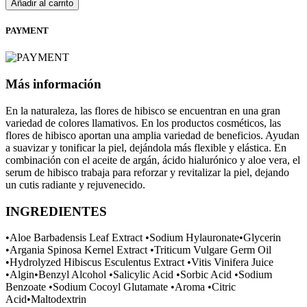
Añadir al carrito
PAYMENT
Más información
En la naturaleza, las flores de hibisco se encuentran en una gran
variedad de colores llamativos. En los productos cosméticos, las
flores de hibisco aportan una amplia variedad de beneficios. Ayudan
a suavizar y tonificar la piel, dejándola más flexible y elástica. En
combinación con el aceite de argán, ácido hialurónico y aloe vera, el
serum de hibisco trabaja para reforzar y revitalizar la piel, dejando
un cutis radiante y rejuvenecido.
INGREDIENTES
•Aloe Barbadensis Leaf Extract •Sodium Hylauronate•Glycerin
•Argania Spinosa Kernel Extract •Triticum Vulgare Germ Oil
•Hydrolyzed Hibiscus Esculentus Extract •Vitis Vinifera Juice
•Algin•Benzyl Alcohol •Salicylic Acid •Sorbic Acid •Sodium
Benzoate •Sodium Cocoyl Glutamate •Aroma •Citric
Acid•Maltodextrin