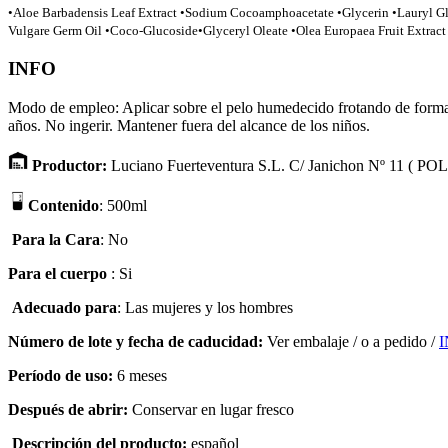
•Aloe Barbadensis Leaf Extract •Sodium Cocoamphoacetate •Glycerin •Lauryl Gl
Vulgare Germ Oil •Coco-Glucoside•Glyceryl Oleate •Olea Europaea Fruit Extrac
INFO
Modo de empleo: Aplicar sobre el pelo humedecido frotando de forma ci
años. No ingerir. Mantener fuera del alcance de los niños.
Productor:
Luciano Fuerteventura S.L. C/ Janichon Nº 11 ( 
Contenido
: 500ml
Para la Cara
: No
Para el cuerpo
: Si
Adecuado para
:
Las mujeres y los hombres
Número de lote
y fecha de caducidad
:
Ver embalaje
/
o a pedido /
Período de uso
:
6 meses
Después de abrir
:
Conservar en lugar fresco
Descripción
del producto:
español