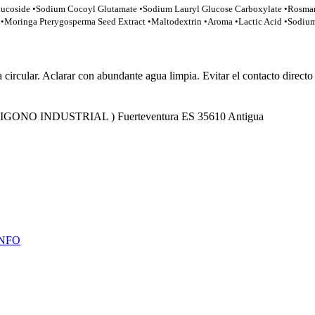
ucoside •Sodium Cocoyl Glutamate •Sodium Lauryl Glucose Carboxylate •Rosmarin
t •Moringa Pterygosperma Seed Extract •Maltodextrin •Aroma •Lactic Acid •Sodi
rcular. Aclarar con abundante agua limpia. Evitar el contacto directo 
POLIGONO INDUSTRIAL ) Fuerteventura ES 35610 Antigua
INFO