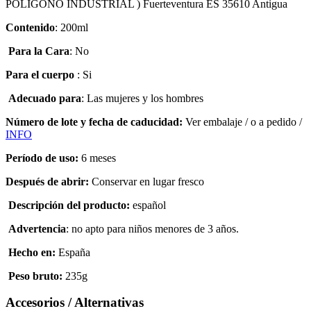
POLIGONO INDUSTRIAL ) Fuerteventura ES 35610 Antigua
Contenido
: 200ml
Para la Cara
: No
Para el cuerpo
: Si
Adecuado para
:
Las mujeres y los hombres
Número de lote
y fecha de caducidad
:
Ver embalaje
/
o a pedido /
INFO
Período de uso
:
6 meses
Después de abrir
:
Conservar en lugar fresco
Descripción
del producto:
español
A
dvertencia
:
no apto para niños menores de 3 años
.
Hecho en
:
España
Peso bruto
:
235g
Accesorios / Alternativas