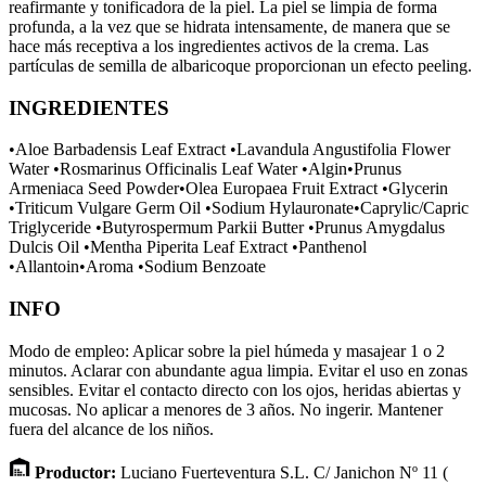
reafirmante y tonificadora de la piel. La piel se limpia de forma
profunda, a la vez que se hidrata intensamente, de manera que se
hace más receptiva a los ingredientes activos de la crema. Las
partículas de semilla de albaricoque proporcionan un efecto peeling.
INGREDIENTES
•Aloe Barbadensis Leaf Extract •Lavandula Angustifolia Flower
Water •Rosmarinus Officinalis Leaf Water •Algin•Prunus
Armeniaca Seed Powder•Olea Europaea Fruit Extract •Glycerin
•Triticum Vulgare Germ Oil •Sodium Hylauronate•Caprylic/Capric
Triglyceride •Butyrospermum Parkii Butter •Prunus Amygdalus
Dulcis Oil •Mentha Piperita Leaf Extract •Panthenol
•Allantoin•Aroma •Sodium Benzoate
INFO
Modo de empleo: Aplicar sobre la piel húmeda y masajear 1 o 2
minutos. Aclarar con abundante agua limpia. Evitar el uso en zonas
sensibles. Evitar el contacto directo con los ojos, heridas abiertas y
mucosas. No aplicar a menores de 3 años. No ingerir. Mantener
fuera del alcance de los niños.
Productor:
Luciano Fuerteventura S.L. C/ Janichon Nº 11 (