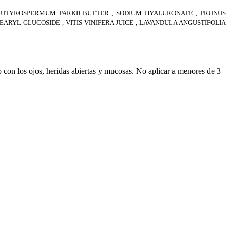
 BUTYROSPERMUM PARKII BUTTER , SODIUM HYALURONATE , PRUNUS
ARYL GLUCOSIDE , VITIS VINIFERA JUICE , LAVANDULA ANGUSTIFOLIA
o con los ojos, heridas abiertas y mucosas. No aplicar a menores de 3