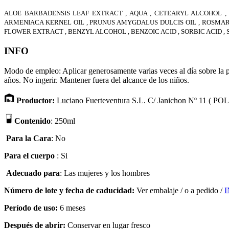
ALOE BARBADENSIS LEAF EXTRACT , AQUA , CETEARYL ALCOHOL ,
ARMENIACA KERNEL OIL , PRUNUS AMYGDALUS DULCIS OIL , ROSMARIN
FLOWER EXTRACT , BENZYL ALCOHOL , BENZOIC ACID , SORBIC ACID , 
INFO
Modo de empleo: Aplicar generosamente varias veces al día sobre la pi
años. No ingerir. Mantener fuera del alcance de los niños.
Productor:
Luciano Fuerteventura S.L. C/ Janichon Nº 11 ( 
Contenido
: 250ml
Para la Cara
: No
Para el cuerpo
: Si
Adecuado para
:
Las mujeres y los hombres
Número de lote
y fecha de caducidad
:
Ver embalaje
/
o a pedido /
Período de uso
:
6 meses
Después de abrir
:
Conservar en lugar fresco