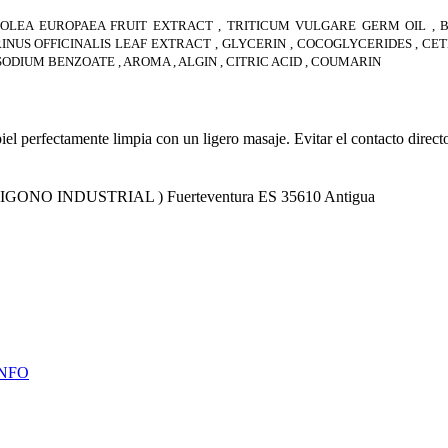
 OLEA EUROPAEA FRUIT EXTRACT , TRITICUM VULGARE GERM OIL ,
US OFFICINALIS LEAF EXTRACT , GLYCERIN , COCOGLYCERIDES , CETE
SODIUM BENZOATE , AROMA , ALGIN , CITRIC ACID , COUMARIN
el perfectamente limpia con un ligero masaje. Evitar el contacto direct
POLIGONO INDUSTRIAL ) Fuerteventura ES 35610 Antigua
INFO