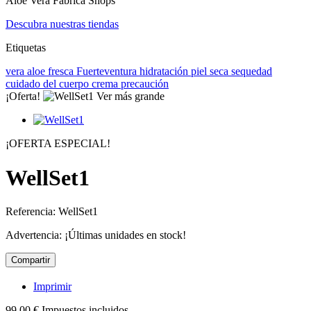
Aloe Vera Fabrica Shops
Descubra nuestras tiendas
Etiquetas
vera
aloe
fresca
Fuerteventura
hidratación
piel seca
sequedad
cuidado del cuerpo
crema
precaución
¡Oferta!
Ver más grande
¡OFERTA ESPECIAL!
WellSet1
Referencia:
WellSet1
Advertencia: ¡Últimas unidades en stock!
Compartir
Imprimir
99,00 €
Impuestos incluidos